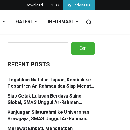
Download
PPDB
Indonesia
GALERI
INFORMASI
erbaik di Sukabumi
Cari
RECENT POSTS
Teguhkan Niat dan Tujuan, Kembali ke
Pesantren Ar-Rahman dan Siap Menata
Hati serta Mimpi Berbingkaikan Doa
Siap Cetak Lulusan Berdaya Saing
Global, SMAS Unggul Ar-Rahman
Sukabumi Gelar Program Fun TOEFL
Kunjungan Silaturahmi ke Universitas
Preparation Kolaborasi Santri
Brawijaya, SMAS Unggul Ar-Rahman
Mengglobal
Sukabumi Perkuat Akses Informasi
Merawat Empati, Menguatkan