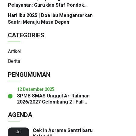
Jalur Masuk PTN
Pelayanan: Guru dan Staf Pondok
Pesantren Ar-Rahman Sukabumi Ikuti
Hari Ibu 2025 | Doa Ibu Mengantarkan
Workshop Mastering Service
Santri Menuju Masa Depan
Excellence
CATEGORIES
Artikel
Berita
PENGUMUMAN
12 Desember 2025
SPMB SMAS Unggul Ar-Rahman
2026/2027 Gelombang 2 | Full
Boarding School Terbaik di
AGENDA
Sukabumi
Cek in Asrama Santri baru
Jul