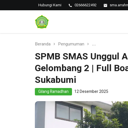
Hubungi Kami
02666622492
sma.arrah
Sekolah Unggul Berbasis Pesantren di Sukabumi
SMAS Unggul Ar
Rahman
Beranda
Pengumuman
SPMB SMAS Unggul
SPMB SMAS Unggul A
Gelombang 2 | Full Bo
Sukabumi
Gilang Ramadhan
12 Desember 2025