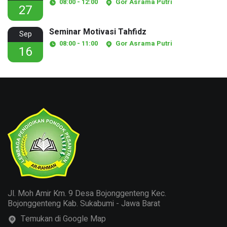
08:00 - 12:00
Gor Asrama Putri
27
Seminar Motivasi Tahfidz
Sep
08:00 - 11:00
Gor Asrama Putri
16
Jl. Moh Amir Km. 9 Desa Bojonggenteng Kec.
Bojonggenteng Kab. Sukabumi - Jawa Barat
Temukan di Google Map