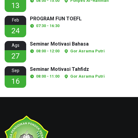
08:00 - 15:00
Ponpes Ar-Rahman
13
PROGRAM FUN TOEFL
Feb
07:30 - 16:30
24
Seminar Motivasi Bahasa
Ags
08:00 - 12:00
Gor Asrama Putri
27
Seminar Motivasi Tahfidz
Sep
08:00 - 11:00
Gor Asrama Putri
16