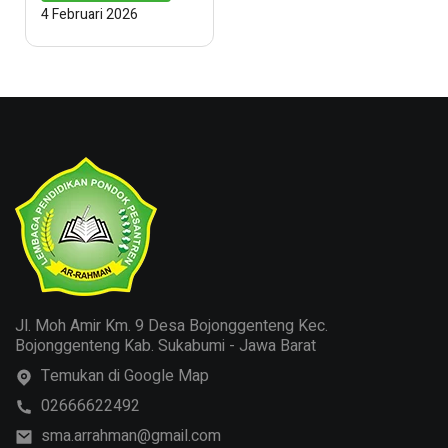
Unggul Ar-Rahman
4 Februari 2026
Sukabumi Perkuat
Akses Informasi
Jalur Masuk PTN
Jl. Moh Amir Km. 9 Desa Bojonggenteng Kec.
Bojonggenteng Kab. Sukabumi - Jawa Barat
Temukan di Google Map
02666622492
sma.arrahman@gmail.com