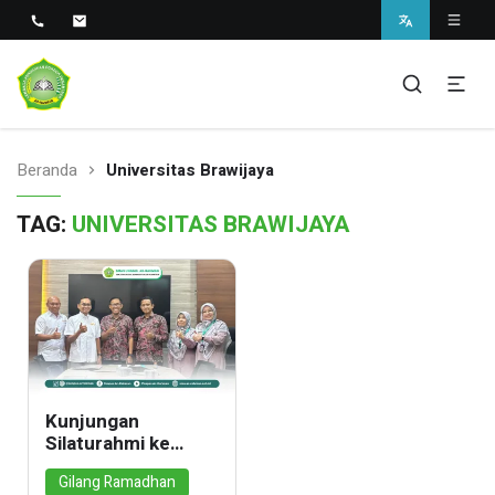
Sekolah Unggul Berbasis Pesantren di Sukabumi
SMAS Unggul Ar Rahman
Beranda
Universitas Brawijaya
TAG:
UNIVERSITAS BRAWIJAYA
Kunjungan
Silaturahmi ke
Universitas
Gilang Ramadhan
Brawijaya, SMAS